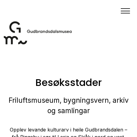
Besøksstader
Friluftsmuseum, bygningsvern, arkiv
og samlingar
Opplev levande kulturarv i heile Gudbrandsdalen –
frå Ringebu i sør til Lesja og Skjåk i nord og vest.