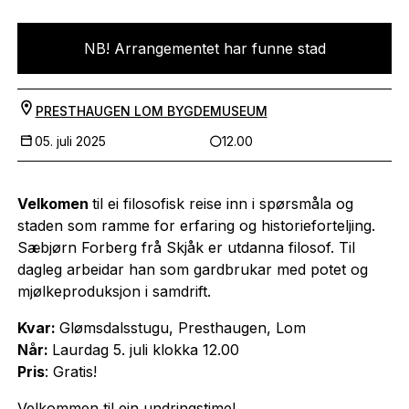
NB! Arrangementet har funne stad
PRESTHAUGEN LOM BYGDEMUSEUM
05. juli 2025
12.00
Velkomen
til ei filosofisk reise inn i spørsmåla og
staden som ramme for erfaring og historieforteljing.
Sæbjørn Forberg frå Skjåk er utdanna filosof. Til
dagleg arbeidar han som gardbrukar med potet og
mjølkeproduksjon i samdrift.
Kvar:
Glømsdalsstugu, Presthaugen, Lom
Når:
Laurdag 5. juli klokka 12.00
Pris
: Gratis!
Velkommen til ein undringstime!