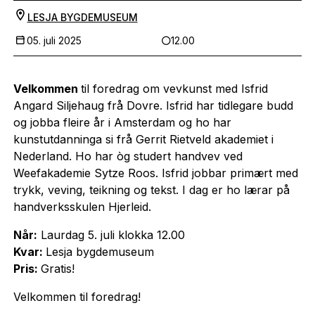
LESJA BYGDEMUSEUM
05. juli 2025
12.00
Velkommen
til foredrag om vevkunst med Isfrid
Angard Siljehaug frå Dovre. Isfrid har tidlegare budd
og jobba fleire år i Amsterdam og ho har
kunstutdanninga si frå Gerrit Rietveld akademiet i
Nederland. Ho har òg studert handvev ved
Weefakademie Sytze Roos. Isfrid jobbar primært med
trykk, veving, teikning og tekst. I dag er ho lærar på
handverksskulen Hjerleid.
Når:
Laurdag 5. juli klokka 12.00
Kvar:
Lesja bygdemuseum
Pris:
Gratis!
Velkommen til foredrag!