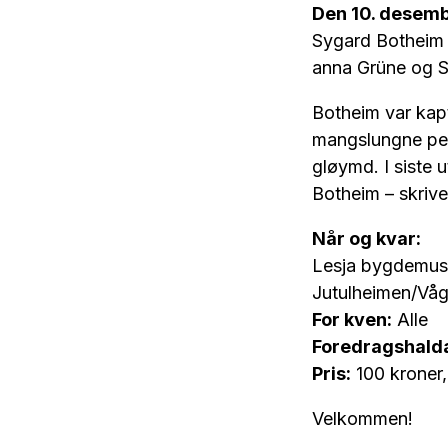
Den 10. desem
Sygard Botheim i
anna Grüne og S
Botheim var kapt
mangslungne per
gløymd. I siste 
Botheim – skrive 
Når og kvar:
Lesja bygdemus
Jutulheimen/Våg
For kven:
Alle
Foredragshalda
Pris:
100 kroner, 
Velkommen!