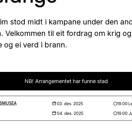
im stod midt i kampane under den an
. Velkommen til eit fordrag om krig og
e og ei verd i brann.
NB! Arrangementet har funne stad
SMUSEA
03. des. 2025
19.00
L
04. des. 2025
19.00
J