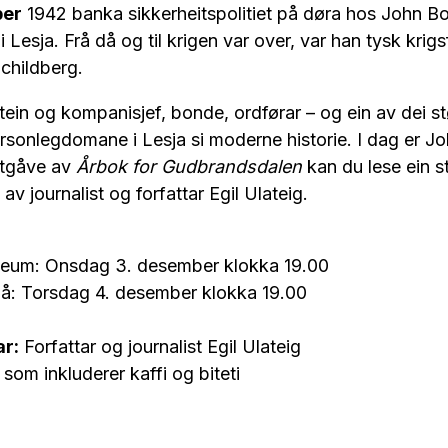
ber
1942 banka sikkerheitspolitiet på døra hos John B
 Lesja. Frå då og til krigen var over, var han tysk krig
childberg.
ein og kompanisjef, bonde, ordførar – og ein av dei s
sonlegdomane i Lesja si moderne historie. I dag er J
utgåve av
Årbok for Gudbrandsdalen
kan du lese ein s
av journalist og forfattar Egil Ulateig.
eum: Onsdag 3. desember klokka 19.00
å: Torsdag 4. desember klokka 19.00
r:
Forfattar og journalist Egil Ulateig
som inkluderer kaffi og biteti