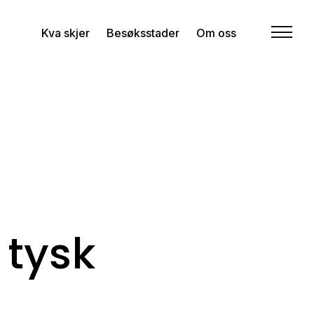
Kva skjer
Besøksstader
Om oss
 tysk