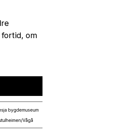
dre
 fortid, om
esja bygdemuseum
utulheimen/Vågå