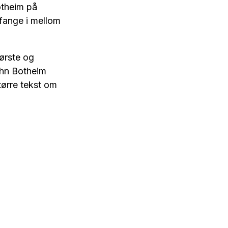
otheim på
sfange i mellom
tørste og
ohn Botheim
tørre tekst om