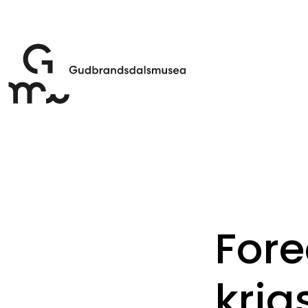
Fore
krig