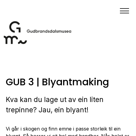
GUB 3 | Blyantmaking
Kva kan du lage ut av ein liten
trepinne? Jau, ein blyant!
Vi går i skogen og finn emne i passe storleik til ein
blyant. Så borrar vi eit hol med handbor. Når holet er