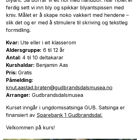
ferdig sett vi inn bly og spikkar blyantspissen med
kniv. Målet er å skape noko vakkert med hendene –
slik det og er med å stimulere til skriving og tekstleg
formidling.
Kvar:
Ute eller i eit klasserom
Aldersgruppe:
6 til 12 år
Antal:
4 til 10 deltakarar
Kurshaldar:
Benjamin Aas
Pris:
Gratis
Påmelding:
knut.aastad.braten@gudbrandsdalsmusea.no
Arrangør:
Gudbrandsdalsmusea
Kurset inngår i ungdomssatsinga GUB. Satsinga er
finansiert av
Sparebank 1 Gudbrandsdal.
Velkommen på kurs!