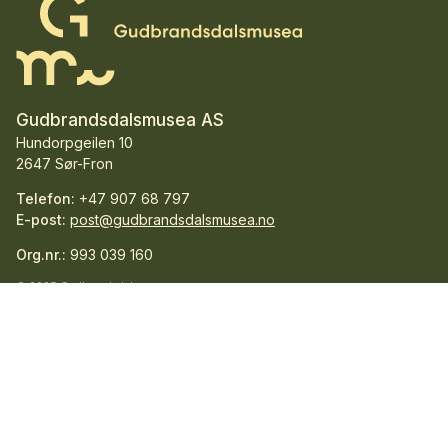
Gudbrandsdalsmusea AS
Hundorpgeilen 10
2647 Sør-Fron
Telefon:
+47 907 68 797
E-post:
post@gudbrandsdalsmusea.no
Org.nr.:
993 039 160
© 2025 Gudbrandsdalsmusea
Facebook
Instagram
TripAdvisor