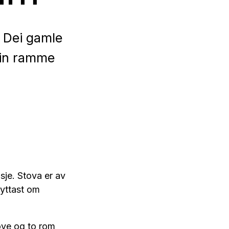
? Dei gamle
fin ramme
sje. Stova er av
yttast om
ove og to rom