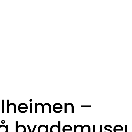
ulheimen –
å bygdemuse