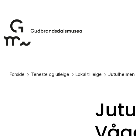
Forside
Teneste og utleige
Lokal til leige
Jutulheimen
Jut
Våg