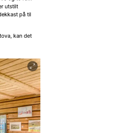
 utstilt
ekkast på til
stova, kan det