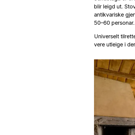
blir leigd ut. St
antikvariske gje
50–60 personar.
Universelt tilret
vere utleige i d