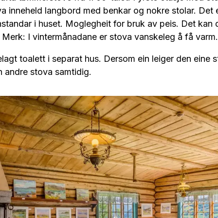
ova inneheld langbord med benkar og nokre stolar. Det er
nstandar i huset. Moglegheit for bruk av peis. Det kan d
 Merk: I vintermånadane er stova vanskeleg å få varm.
telagt toalett i separat hus. Dersom ein leiger den eine 
en andre stova samtidig.