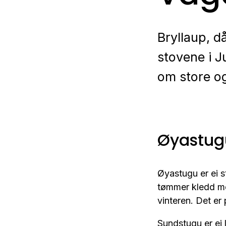
Bryllaup, d
stovene i 
om store og
Øyastug
Øyastugu er ei s
tømmer kledd me
vinteren. Det er 
Sundstugu er ei 