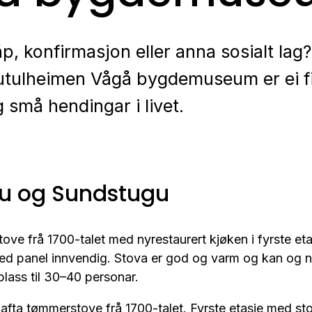
åp, konfirmasjon eller anna sosialt lag
Jutulheimen Vågå bygdemuseum er ei 
 små hendingar i livet.
u og Sundstugu
tove frå 1700-talet med nyrestaurert kjøken i fyrste eta
d panel innvendig. Stova er god og varm og kan og n
plass til 30–40 personar.
lafta tømmerstove frå 1700-talet. Fyrste etasje med st