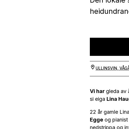
Den lokale 
heidundrand
ULLINSVIN, VÅG
Vi har
gleda av å
si eiga
Lina Ha
22 år gamle Lin
Egge
og pianis
nedstrippa og int