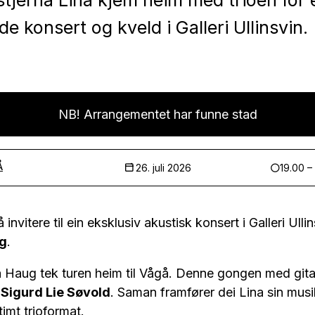
stjerna Lina kjem heim med trioen for 
e konsert og kveld i Galleri Ullinsvin.
NB! Arrangementet har funne stad
Å
26. juli 2026
19.00 –
 invitere til ein eksklusiv akustisk konsert i Galleri Ul
ug
.
a Haug tek turen heim til Vågå. Denne gongen med gita
t
Sigurd Lie Søvold
. Saman framfører dei Lina sin musik
imt trioformat.