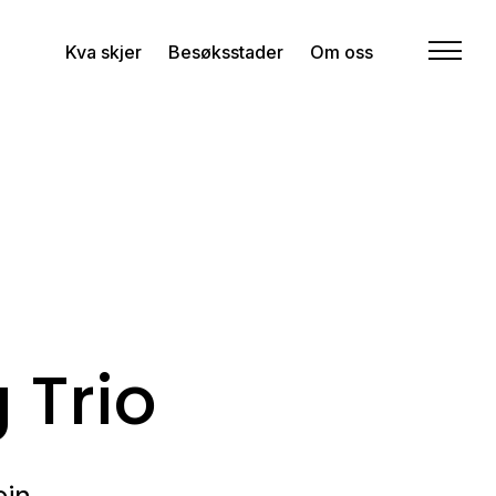
Kva skjer
Besøksstader
Om oss
 Trio