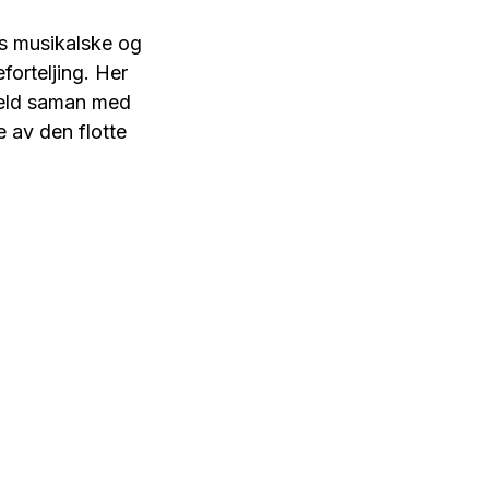
s musikalske og
forteljing. Her
veld saman med
 av den flotte