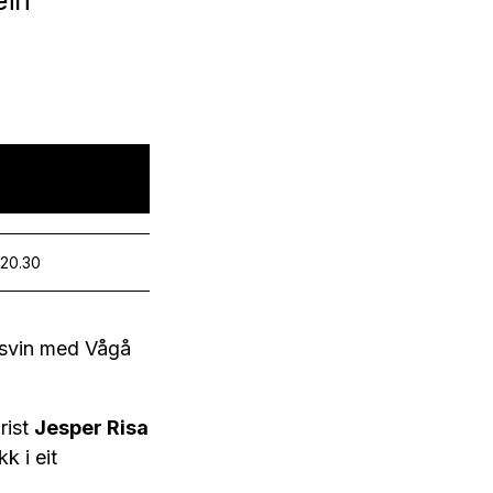
ein
 20.30
linsvin med Vågå
rist
Jesper Risa
k i eit