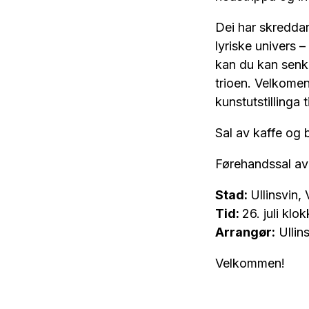
Dei har skredda
lyriske univers 
kan du kan senk
trioen. Velkomen
kunstutstillinga 
Sal av kaffe og 
Førehandssal av b
Stad:
Ullinsvin,
Tid:
26. juli klo
Arrangør:
Ullin
Velkommen!