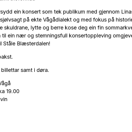
rsydd ein konsert som tek publikum med gjennom Lina
– sjølvsagt på ekte Vågådialekt og med fokus på historie
e skuldrane, lytte og berre kose deg ein fin sommark
 til ein nær og stemningsfull konsertoppleving omgjeve
til Ståle Blæsterdalen!
bakst.
illettar samt i døra.
 Vågå
kka 19.00
svin