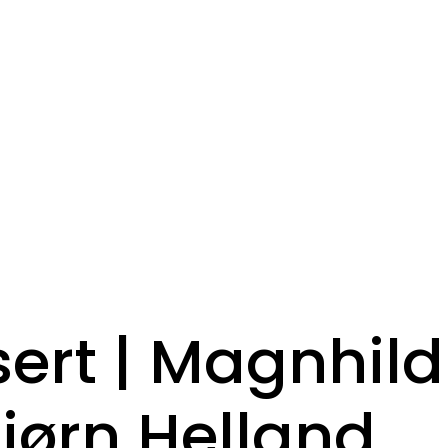
ert | Magnhild
jørn Helland