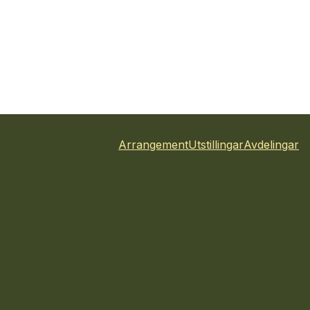
Arrangement
Utstillingar
Avdelingar