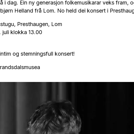
 i dag. Ein ny generasjon folkemusikarar veks fram, og
jørn Helland frå Lom. No held dei konsert i Presthau
stugu, Presthaugen, Lom
 juli klokka 13.00
 intim og stemningsfull konsert!
randsdalsmusea