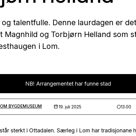
 og talentfulle. Denne laurdagen er de
t Magnhild og Torbjørn Helland som s
esthaugen i Lom.
NB! Arrangementet har funne stad
LOM BYGDEMUSEUM
19. juli 2025
13.00
står sterkt i Ottadalen. Særleg i Lom har tradisjonane 