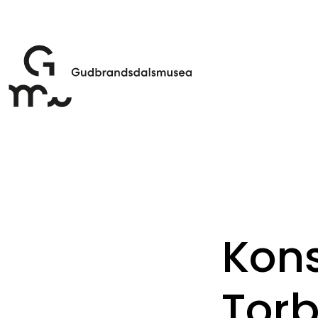
Kons
Torb