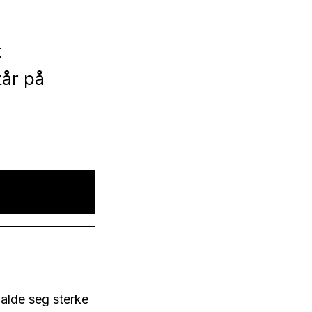
t
tår på
halde seg sterke