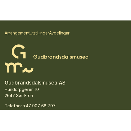
Arrangement
Utstillingar
Avdelingar
Gudbrandsdalsmusea AS
Hundorpgeilen 10
2647 Sør-Fron
Telefon:
+47 907 68 797
E-post:
post@gudbrandsdalsmusea.no
Org.nr.:
993 039 160