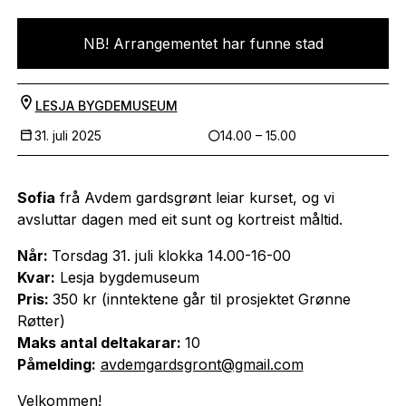
NB! Arrangementet har funne stad
LESJA BYGDEMUSEUM
31. juli 2025
14.00 – 15.00
Sofia
frå Avdem gardsgrønt leiar kurset, og vi
avsluttar dagen med eit sunt og kortreist måltid.
Når:
Torsdag 31. juli klokka 14.00-16-00
Kvar:
Lesja bygdemuseum
Pris:
350 kr (inntektene går til prosjektet Grønne
Røtter)
Maks antal deltakarar:
10
Påmelding:
avdemgardsgront@gmail.com
Velkommen!