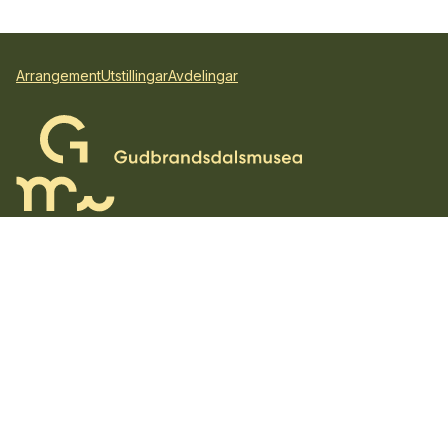
Arrangement
Utstillingar
Avdelingar
Gudbrandsdalsmusea AS
Hundorpgeilen 10
2647 Sør-Fron
Telefon:
+47 907 68 797
E-post:
post@gudbrandsdalsmusea.no
Org.nr.:
993 039 160
© 2025 Gudbrandsdalsmusea