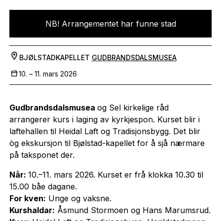
NB! Arrangementet har funne stad
BJØLSTADKAPELLET
GUDBRANDSDALSMUSEA
10. –
11. mars 2026
Gudbrandsdalsmusea
og Sel kirkelige råd
arrangerer kurs i laging av kyrkjespon. Kurset blir i
laftehallen til Heidal Laft og Tradisjonsbygg. Det blir
òg ekskursjon til Bjølstad-kapellet for å sjå nærmare
på taksponet der.
Når:
10.–11. mars 2026. Kurset er frå klokka 10.30 til
15.00 båe dagane.
For kven:
Unge og vaksne.
Kurshaldar:
Åsmund Stormoen og Hans Marumsrud.