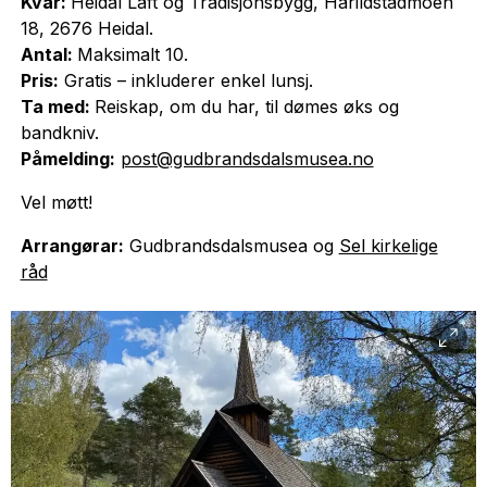
Kvar:
Heidal Laft og Tradisjonsbygg, Harildstadmoen
18, 2676 Heidal.
Antal:
Maksimalt 10.
Pris:
Gratis – inkluderer enkel lunsj.
Ta med:
Reiskap, om du har, til dømes øks og
bandkniv.
Påmelding:
post@gudbrandsdalsmusea.no
Vel møtt!
Arrangørar:
Gudbrandsdalsmusea og
Sel kirkelige
råd