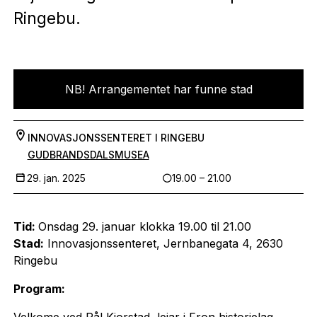
Ringebu.
NB! Arrangementet har funne stad
INNOVASJONSSENTERET I RINGEBU
GUDBRANDSDALSMUSEA
29. jan. 2025
19.00 – 21.00
Tid:
Onsdag 29. januar klokka 19.00 til 21.00
Stad:
Innovasjonssenteret, Jernbanegata 4, 2630
Ringebu
Program:
Velkome ved Pål Kjorstad, leiar i Fron historielag