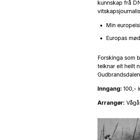
kunnskap frå DN
vitskapsjournalis
Min europeisk
Europas mødr
Forskinga som bl
teiknar eit heilt
Gudbrandsdalen 
Inngang:
100,- i
Arrangør:
Vågå 