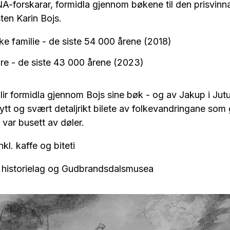
A-forskarar, formidla gjennom bøkene til den prisvin
ten Karin Bojs.
e familie - de siste 54 000 årene (2018)
e - de siste 43 000 årene (2023)
ir formidla gjennom Bojs sine bøk - og av Jakup i Jut
 nytt og svært detaljrikt bilete av folkevandringane som 
var busett av døler.
nkl. kaffe og biteti
historielag og Gudbrandsdalsmusea