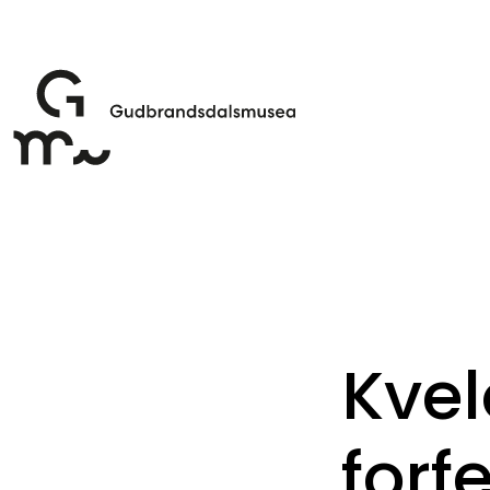
Kvel
forf