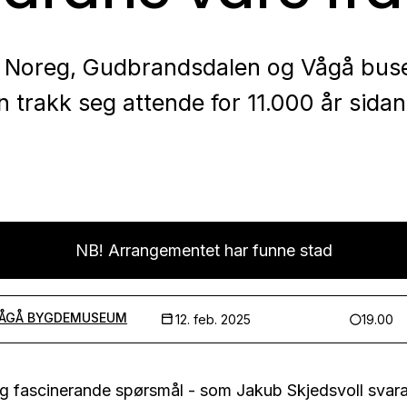
t Noreg, Gudbrandsdalen og Vågå buse
n trakk seg attende for 11.000 år sidan
NB! Arrangementet har funne stad
VÅGÅ BYGDEMUSEUM
12. feb. 2025
19.00
g fascinerande spørsmål - som Jakub Skjedsvoll svar