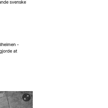
nande svenske
ulheimen -
gjorde at