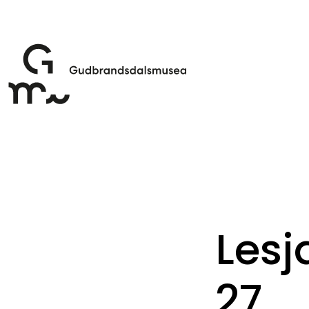
Les
27