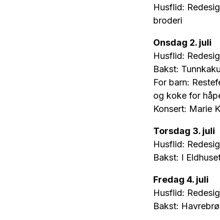
Husflid: Redesig
broderi
Onsdag 2. juli
Husflid: Redesi
Bakst: Tunnkak
For barn: Restefe
og koke for håpef
Konsert: Marie K
Torsdag 3. juli
Husflid: Redesig
Bakst: I Eldhuse
Fredag 4. juli
Husflid: Redesig
Bakst: Havrebr