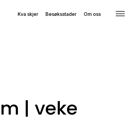
Kva skjer
Besøksstader
Om oss
m | veke