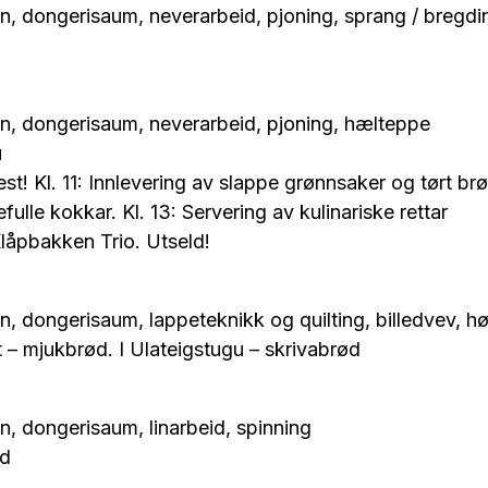
n, dongerisaum, neverarbeid, pjoning, sprang / bregdi
gn, dongerisaum, neverarbeid, pjoning, hælteppe
u
st! Kl. 11: Innlevering av slappe grønnsaker og tørt brød
ulle kokkar. Kl. 13: Servering av kulinariske rettar
låpbakken Trio. Utseld!
n, dongerisaum, lappeteknikk og quilting, billedvev, 
t – mjukbrød. I Ulateigstugu – skrivabrød
n, dongerisaum, linarbeid, spinning
ød