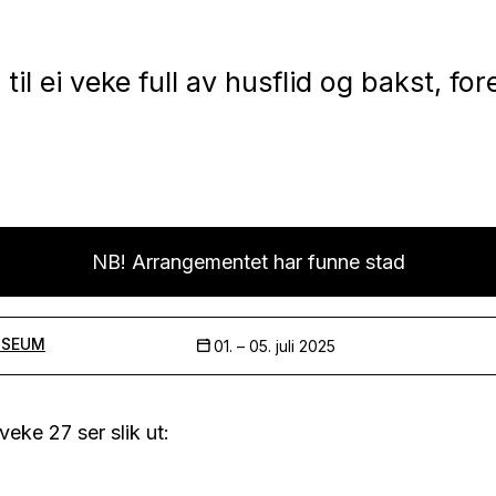
il ei veke full av husflid og bakst, fo
NB! Arrangementet har funne stad
USEUM
01. –
05. juli 2025
eke 27 ser slik ut: