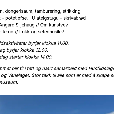
n, dongerisaum, tamburering, strikking
t – potetlefse. I Ulateigstugu – skrivabrød
 Angard Siljehaug // Om kunstvev
olterud // Lokk og setermusikk!
dsaktivitetar byrjar klokka 11.00.
ag byrjar klokka 12.00.
dag startar klokka 14.00.
t blir til i tett og nært samarbeid med Husflidslaget
og Venelaget. Stor takk til alle som er med å skape
emuseum.