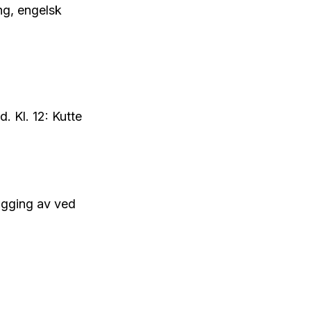
ng, engelsk
. Kl. 12: Kutte
høgging av ved