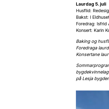
Laurdag 5. juli
Husflid: Redesig
Bakst: I Eldhuse
Foredrag: Isfrid
Konsert: Karin K
Baking og husfli
Foredraga laurd
Konsertane laur
Sommarprogramme
bygdekvinnelag 
på Lesja bygd