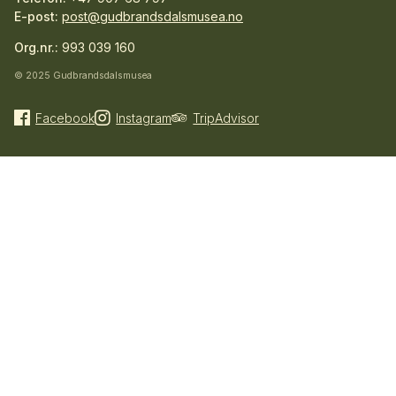
E-post:
post@gudbrandsdalsmusea.no
Org.nr.:
993 039 160
© 2025 Gudbrandsdalsmusea
Facebook
Instagram
TripAdvisor