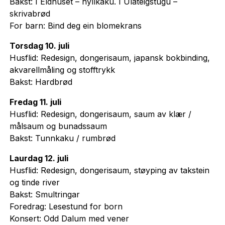
Bakst: I Eldhuset – hyllkaku. I Ulateigstugu –
skrivabrød
For barn: Bind deg ein blomekrans
Torsdag 10. juli
Husflid: Redesign, dongerisaum, japansk bokbinding,
akvarellmåling og stofftrykk
Bakst: Hardbrød
Fredag 11. juli
Husflid: Redesign, dongerisaum, saum av klær /
målsaum og bunadssaum
Bakst: Tunnkaku / rumbrød
Laurdag 12. juli
Husflid: Redesign, dongerisaum, støyping av takstein
og tinde river
Bakst: Smultringar
Foredrag: Lesestund for born
Konsert: Odd Dalum med vener