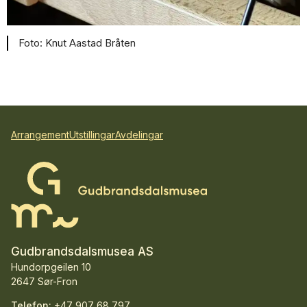
Knut Aastad Bråten
Arrangement
Utstillingar
Avdelingar
Gudbrandsdalsmusea AS
Hundorpgeilen 10
2647 Sør-Fron
Telefon:
+47 907 68 797