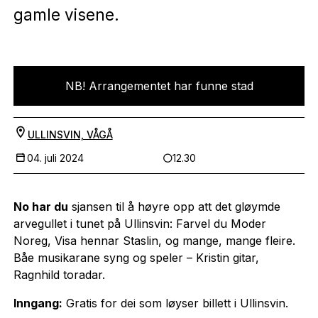
gamle visene.
NB! Arrangementet har funne stad
ULLINSVIN, VÅGÅ
04. juli 2024
12.30
No har du
sjansen til å høyre opp att det gløymde
arvegullet i tunet på Ullinsvin: Farvel du Moder
Noreg, Visa hennar Staslin, og mange, mange fleire.
Båe musikarane syng og speler – Kristin gitar,
Ragnhild toradar.
Inngang:
Gratis for dei som løyser billett i Ullinsvin.