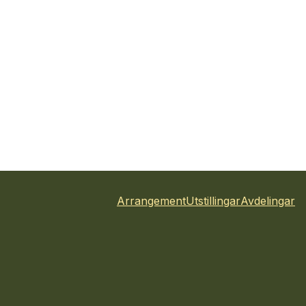
Arrangement
Utstillingar
Avdelingar