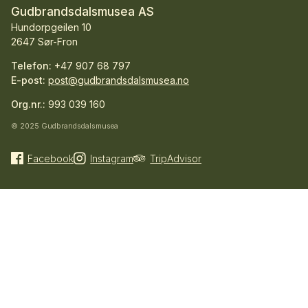
Gudbrandsdalsmusea AS
Hundorpgeilen 10
2647 Sør-Fron
Telefon:
+47 907 68 797
E-post:
post@gudbrandsdalsmusea.no
Org.nr.:
993 039 160
© 2025 Gudbrandsdalsmusea
Facebook
Instagram
TripAdvisor