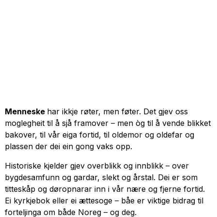
Menneske
har ikkje røter, men føter. Det gjev oss
moglegheit til å sjå framover – men òg til å vende blikket
bakover, til vår eiga fortid, til oldemor og oldefar og
plassen der dei ein gong vaks opp.
Historiske kjelder gjev overblikk og innblikk – over
bygdesamfunn og gardar, slekt og årstal. Dei er som
titteskåp og døropnarar inn i vår nære og fjerne fortid.
Ei kyrkjebok eller ei ættesoge – båe er viktige bidrag til
forteljinga om både Noreg – og deg.