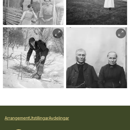
Mor med barn
Ukjend
Ukjend
Arrangement
Utstillingar
Avdelingar