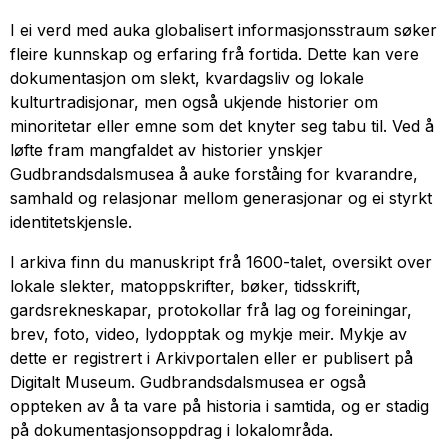
I ei verd med auka globalisert informasjonsstraum søker
fleire kunnskap og erfaring frå fortida. Dette kan vere
dokumentasjon om slekt, kvardagsliv og lokale
kulturtradisjonar, men også ukjende historier om
minoritetar eller emne som det knyter seg tabu til. Ved å
løfte fram mangfaldet av historier ynskjer
Gudbrandsdalsmusea å auke forståing for kvarandre,
samhald og relasjonar mellom generasjonar og ei styrkt
identitetskjensle.
I arkiva finn du manuskript frå 1600-talet, oversikt over
lokale slekter, matoppskrifter, bøker, tidsskrift,
gardsrekneskapar, protokollar frå lag og foreiningar,
brev, foto, video, lydopptak og mykje meir. Mykje av
dette er registrert i Arkivportalen eller er publisert på
Digitalt Museum. Gudbrandsdalsmusea er også
oppteken av å ta vare på historia i samtida, og er stadig
på dokumentasjonsoppdrag i lokalområda.